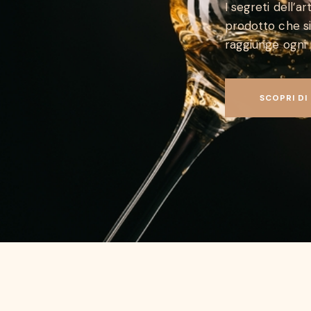
I segreti dell’
prodotto che sia
raggiunge ogni p
SCOPRI DI 