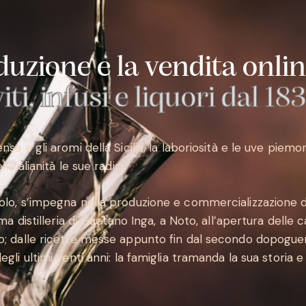
duzione e la vendita onli
ti, infusi e liquori dal 18
nsa e gli aromi della Sicilia, la laboriosità e le uve piemon
l’italianità le sue radici.
olo, s’impegna nella produzione e commercializzazione 
rima distilleria di Gaetano Inga, a Noto, all’apertura delle 
o; dalle ricette messe appunto fin dal secondo dopogue
egli ultimi venti anni: la famiglia tramanda la sua storia 