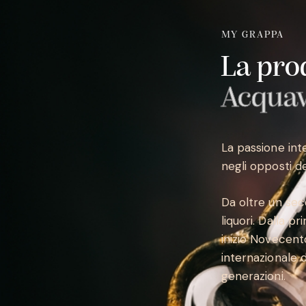
MY GRAPPA
La pro
Acquavi
La passione inte
negli opposti del
Da oltre un sec
liquori. Dalla p
inizio Novecent
internazionale d
generazioni.