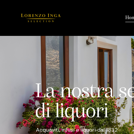
Ho
L
a
n
o
s
t
r
a
s
d
i
l
i
q
u
o
r
i
Acquaviti, infusi e liquori dal 1832