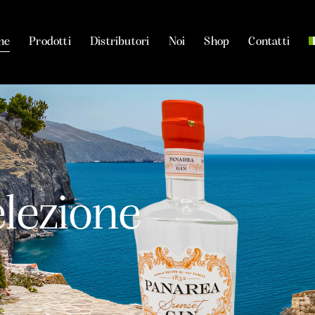
me
Prodotti
Distributori
Noi
Shop
Contatti
e
l
e
z
i
o
n
e