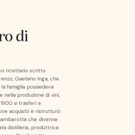
o di
o ricettario scritto
renzo, Gaetano Inga, che
e la famiglia possiedeva
te nella produzione di vini,
l 1900 si trasferì a
ove acquistò e ristrutturò
o Gambarotta che divenne
a distilleria, produttrice