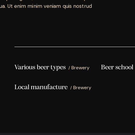
qua. Ut enim minim veniam quis nostrud
Various beer types
Beer school
Brewery
Local manufacture
Brewery