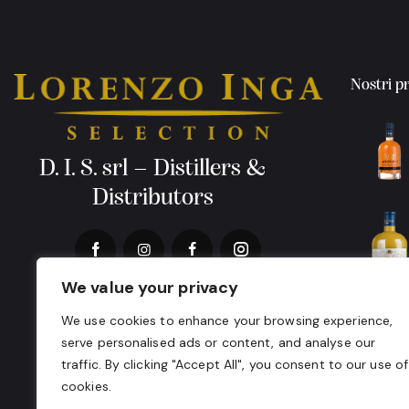
Nostri p
D. I. S. srl – Distillers &
Distributors
We value your privacy
We use cookies to enhance your browsing experience,
serve personalised ads or content, and analyse our
traffic. By clicking "Accept All", you consent to our use of
cookies.