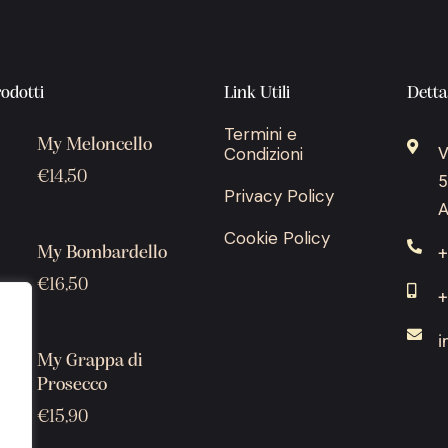
rodotti
Link Utili
Detta
Termini e
My Meloncello
Condizioni
V
€
14,50
5
Privacy Policy
A
Cookie Policy
+
My Bombardello
€
16,50
+
i
My Grappa di
Prosecco
€
15,90