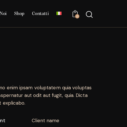
Noi
Shop
Contatti
0
o enim ipsam voluptatem quia voluptas
aspernatur aut odit aut fugit, quia. Dicta
t explicabo.
ent
Client name