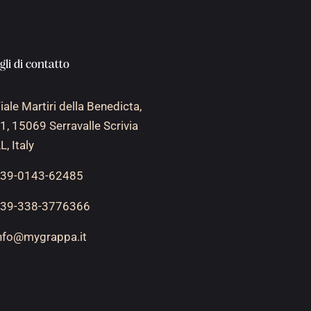
gli di contatto
iale Martiri della Benedicta,
1, 15069 Serravalle Scrivia
L, Italy
39-0143-62485
39-338-3776366
nfo@mygrappa.it